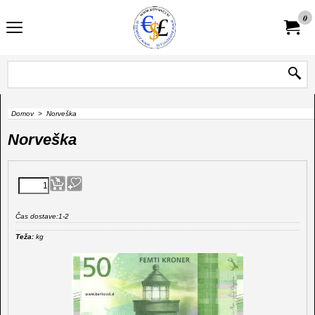
0
Domov
>
Norveška
Norveška
Čas dostave:
1-2
Teža:
kg