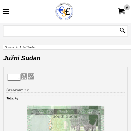
0
Domov
>
Južni Sudan
Južni Sudan
Čas dostave:
1-2
Teža:
kg