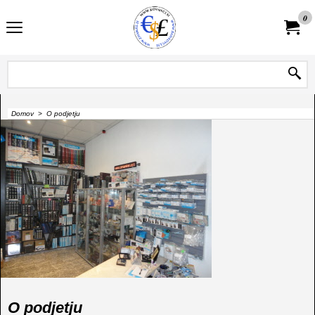
0
Domov
>
O podjetju
O podjetju