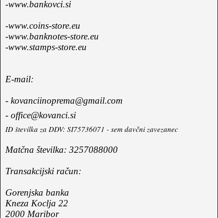
-www.bankovci.si
-www.coins-store.eu
-www.banknotes-store.eu
-www.stamps-store.eu
E-mail:
- kovanciinoprema@gmail.com
- office@kovanci.si
ID številka za DDV: SI75736071 - sem davčni zavezanec
Matčna številka: 3257088000
Transakcijski račun:
Gorenjska banka
Kneza Koclja 22
2000 Maribor