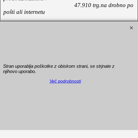
47.910 trg.na drobno po
pošti ali internetu
Stran uporablja poškotke z obiskom strani, se strjnate z
njihovo uporabo.
Copyright
Več podrobnosti
To create online store
ShopFactory eCommerce
software was used.