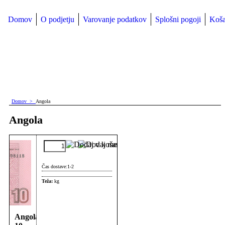
Domov
O podjetju
Varovanje podatkov
Splošni pogoji
Koša
Domov
>
Angola
Angola
Čas dostave:
1-2
Teža:
kg
Angola