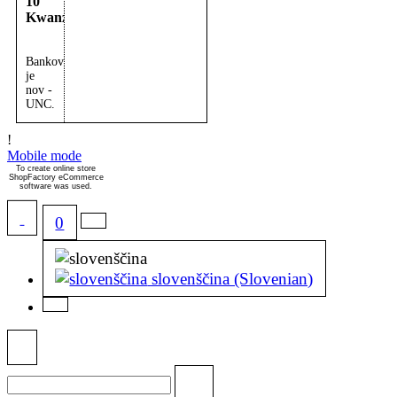
10
Kwanzas
Bankovec
je
nov -
UNC.
!
Mobile mode
To create online store
ShopFactory eCommerce
software was used.
0
slovenščina (Slovenian)