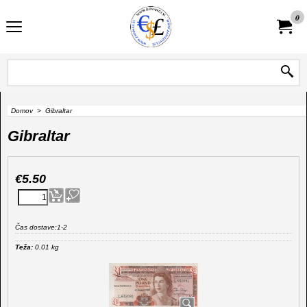
0
Domov
>
Gibraltar
Gibraltar
€
5.50
Čas dostave:
1-2
Teža:
0.01
kg