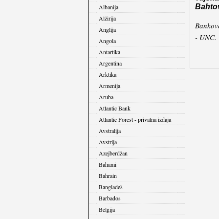
Bahto
Albanija
Alžirija
Bankove
Anglija
- UNC.
Angola
Antartika
Argentina
Arktika
Armenija
Aruba
Atlantic Bank
Atlantic Forest - privatna izdaja
Avstralija
Avstrija
Azejberdžan
Bahami
Bahrain
Bangladeš
Barbados
Belgija