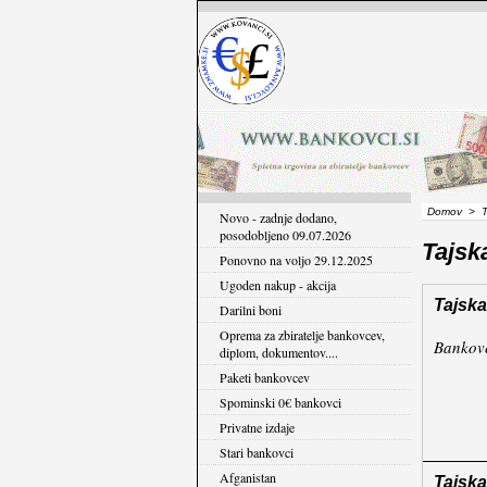
Domov
>
T
Novo - zadnje dodano,
posodobljeno 09.07.2026
Tajsk
Ponovno na voljo 29.12.2025
Ugoden nakup - akcija
Tajska
Darilni boni
Oprema za zbiratelje bankovcev,
Bankove
diplom, dokumentov....
Paketi bankovcev
Spominski 0€ bankovci
Privatne izdaje
Stari bankovci
Afganistan
Tajska