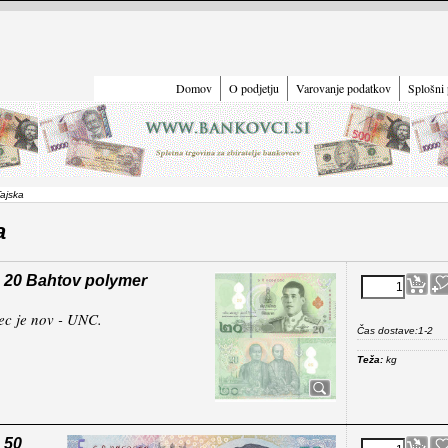
Domov
O podjetju
Varovanje podatkov
Splošni 
ajska
a
 20 Bahtov polymer
c je nov - UNC.
Čas dostave:
1-2
Teža:
kg
 50