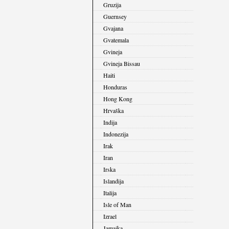
Gruzija
Guernsey
Gvajana
Gvatemala
Gvineja
Gvineja Bissau
Haiti
Honduras
Hong Kong
Hrvaška
Indija
Indonezija
Irak
Iran
Irska
Islandija
Italija
Isle of Man
Izrael
Jamajka