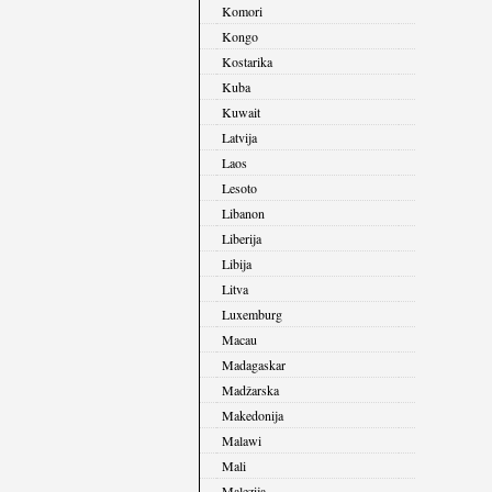
Komori
Kongo
Kostarika
Kuba
Kuwait
Latvija
Laos
Lesoto
Libanon
Liberija
Libija
Litva
Luxemburg
Macau
Madagaskar
Madžarska
Makedonija
Malawi
Mali
Malezija