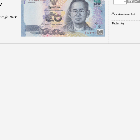
v
Čas dostave:
1-2
c je nov
Teža:
kg