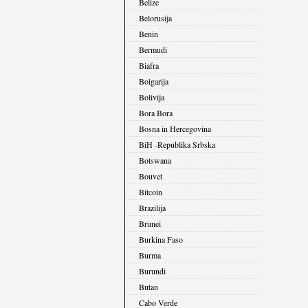
Belize
Belorusija
Benin
Bermudi
Biafra
Bolgarija
Bolivija
Bora Bora
Bosna in Hercegovina
BiH -Republika Srbska
Botswana
Bouvet
Bitcoin
Brazilija
Brunei
Burkina Faso
Burma
Burundi
Butan
Cabo Verde