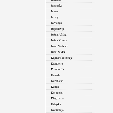
Japonska
Jemen
Jersey
Jordanija
Jugoslavija
Južna Afrika
Južna Koreja
Južni Vietnam
Južni Sudan
Kajmansko otočje
Kamberra
Kambodža
Kanada
Kazahstan
Kenija
Kerguelen
Kirgizistan
Kitajska
Kolumbija