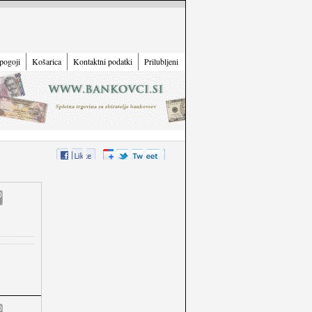
pogoji
Košarica
Kontaktni podatki
Prilubljeni