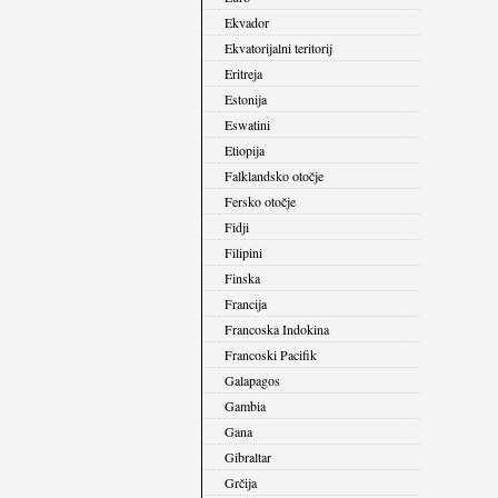
Ekvador
Ekvatorijalni teritorij
Eritreja
Estonija
Eswatini
Etiopija
Falklandsko otočje
Fersko otočje
Fidji
Filipini
Finska
Francija
Francoska Indokina
Francoski Pacifik
Galapagos
Gambia
Gana
Gibraltar
Grčija