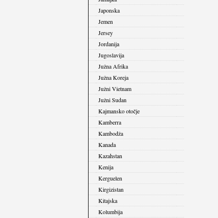
Japonska
Jemen
Jersey
Jordanija
Jugoslavija
Južna Afrika
Južna Koreja
Južni Vietnam
Južni Sudan
Kajmansko otočje
Kamberra
Kambodža
Kanada
Kazahstan
Kenija
Kerguelen
Kirgizistan
Kitajska
Kolumbija