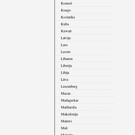
Komori
Kongo
Kostarika
Kuba
Kuwait
Latvija
Laos
Lesoto
Libanon
Liberija
Libija
Litva
Luxemburg
Macau
Madagaskar
Madžarska
Makedonija
Malawi
Mali
Malezija