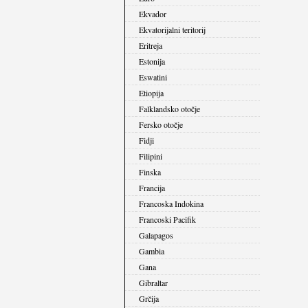
Ekvador
Ekvatorijalni teritorij
Eritreja
Estonija
Eswatini
Etiopija
Falklandsko otočje
Fersko otočje
Fidji
Filipini
Finska
Francija
Francoska Indokina
Francoski Pacifik
Galapagos
Gambia
Gana
Gibraltar
Grčija