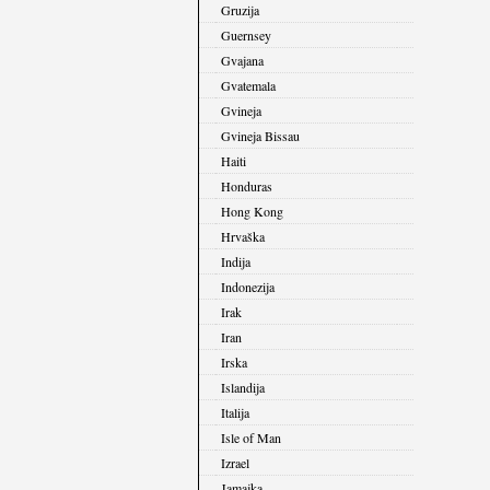
Gruzija
Guernsey
Gvajana
Gvatemala
Gvineja
Gvineja Bissau
Haiti
Honduras
Hong Kong
Hrvaška
Indija
Indonezija
Irak
Iran
Irska
Islandija
Italija
Isle of Man
Izrael
Jamajka