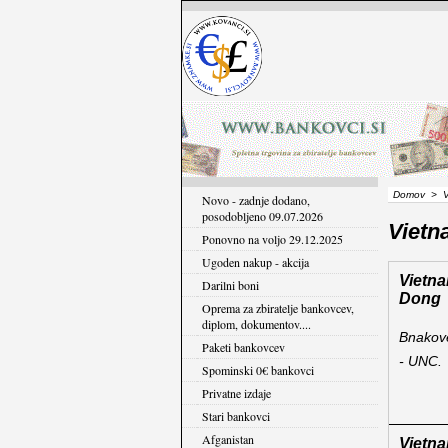
Domov
>
Novo - zadnje dodano,
posodobljeno 09.07.2026
Vietn
Ponovno na voljo 29.12.2025
Ugoden nakup - akcija
Vietn
Darilni boni
Dong
Oprema za zbiratelje bankovcev,
diplom, dokumentov....
Bnakove
Paketi bankovcev
- UNC.
Spominski 0€ bankovci
Privatne izdaje
Stari bankovci
Afganistan
Vietn