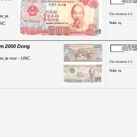
Čas dostave:
1-2
c je
NC.
Teža:
kg
am 2000 Dong
c je nov - UNC.
Čas dostave:
1-2
Teža:
kg