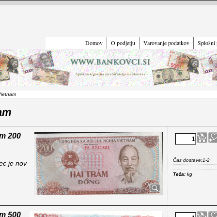
Domov
O podjetju
Varovanje podatkov
Splošni 
Vietnam
am
am 200
Čas dostave:
1-2
c je nov
Teža:
kg
am 500