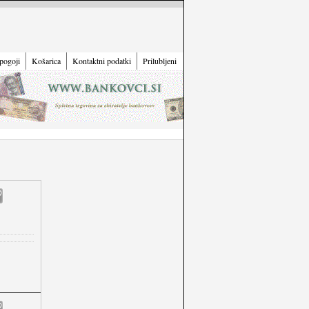
pogoji
Košarica
Kontaktni podatki
Prilubljeni