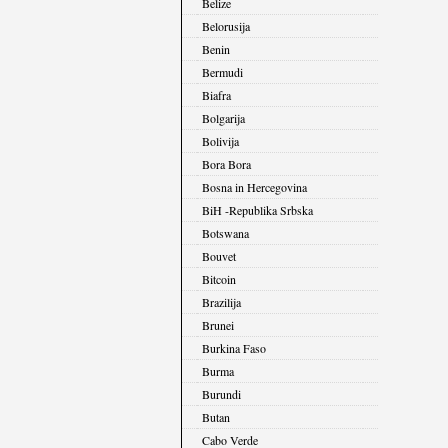
Belize
Belorusija
Benin
Bermudi
Biafra
Bolgarija
Bolivija
Bora Bora
Bosna in Hercegovina
BiH -Republika Srbska
Botswana
Bouvet
Bitcoin
Brazilija
Brunei
Burkina Faso
Burma
Burundi
Butan
Cabo Verde