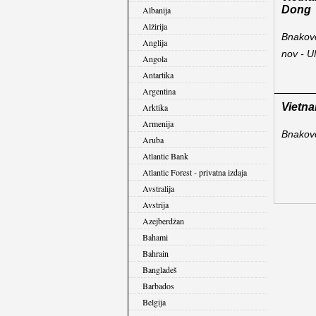
Dong
Albanija
Alžirija
Bnakove
Anglija
nov - U
Angola
Antartika
Argentina
Vietn
Arktika
Armenija
Bnakove
Aruba
Atlantic Bank
Atlantic Forest - privatna izdaja
Avstralija
Avstrija
Azejberdžan
Bahami
Bahrain
Bangladeš
Barbados
Belgija